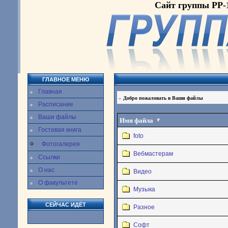
Сайт группы РР-
ГЛАВНОЕ МЕНЮ
Главная
»
Добро пожаловать в Ваши файлы
Расписание
Ваши файлы
Имя файла
Гостевая книга
foto
Фотогалерея
Вебмастерам
Ссылки
О нас
Видео
О факультете
Музыка
СЕЙЧАС ИДЁТ
Разное
Софт