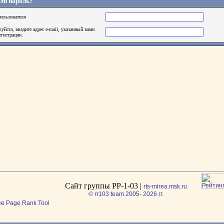
ли пароль?
ользователя
уйста, введите адрес e-mail, указанный вами
егистрации.
Сайт группы РР-1-03 |
rts-mirea.msk.ru
© rr103 team 2005- 2026 гг.