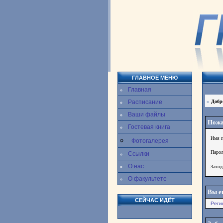
ГЛАВНОЕ МЕНЮ
Главная
Расписание
»
Добр
Ваши файлы
Пожа
Гостевая книга
Имя п
Фотогалерея
Паро
Ссылки
О нас
Заход
О факультете
Вы е
СЕЙЧАС ИДЁТ
Реги