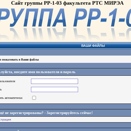
Сайт группы РР-1-03 факультета РТС МИРЭА
ВАШИ ФАЙЛЫ
о пожаловать в Ваши файлы
луйста, введите имя пользователя и пароль
ользователя
ль
ить автоматически
щё не зарегистрированы? - Зарегистрируйтесь сейчас!
страция