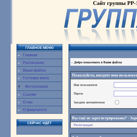
Сайт группы РР-
ГЛАВНОЕ МЕНЮ
Главная
Расписание
»
Добро пожаловать в Ваши файлы
Ваши файлы
Пожалуйста, введите имя пользоват
Гостевая книга
Имя пользователя
Фотогалерея
Пароль
Ссылки
О нас
Заходить автоматически
О факультете
Вы ещё не зарегистрированы? - Зар
СЕЙЧАС ИДЁТ
Регистрация