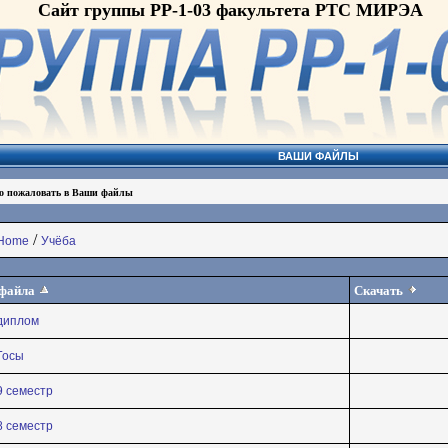
Сайт группы РР-1-03 факультета РТС МИРЭА
ВАШИ ФАЙЛЫ
о пожаловать в Ваши файлы
/
Home
Учёба
файла
Скачать
диплом
Госы
9 семестр
8 семестр