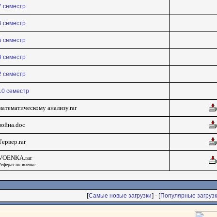
7 семестр
6 семестр
5 семестр
4 семестр
2 семестр
10 семестр
математическому анализу.rar
война.doc
Тервер.rar
VOENKA.rar
Реферат по военке
[
] - [
Самые новые загрузки
Популярные загрузк