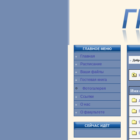
ГЛАВНОЕ МЕНЮ
Главная
»
Добр
Расписание
Ваши файлы
Гостевая книга
Фотогалерея
Имя 
Ссылки
О нас
О факультете
СЕЙЧАС ИДЁТ