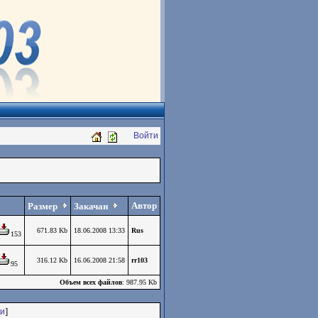
Войти
Автор
Размер
Закачан
671.83 Kb
18.06.2008 13:33
Rus
153
316.12 Kb
16.06.2008 21:58
rr103
95
Объем всех файлов
: 987.95 Kb
]
и