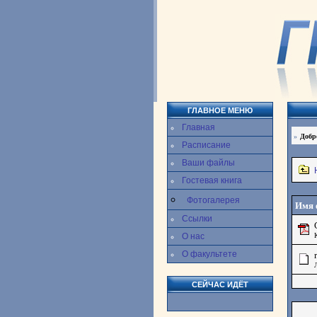
ГЛАВНОЕ МЕНЮ
Главная
»
Добр
Расписание
Ваши файлы
Гостевая книга
Фотогалерея
Имя 
Ссылки
О нас
О факультете
СЕЙЧАС ИДЁТ