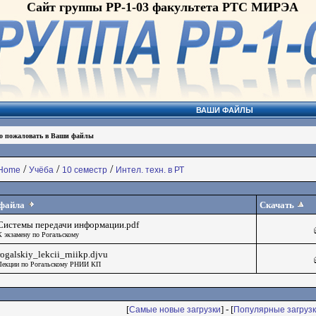
Сайт группы РР-1-03 факультета РТС МИРЭА
ВАШИ ФАЙЛЫ
о пожаловать в Ваши файлы
/
/
/
Home
Учёба
10 семестр
Интел. техн. в РТ
файла
Скачать
Системы передачи информации.pdf
К экзамену по Рогальскому
rogalskiy_lekcii_rniikp.djvu
Лекции по Рогальскому РНИИ КП
[
] - [
Самые новые загрузки
Популярные загрузк